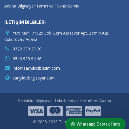
Adana Bilgisayar Tamiri ve Teknik Servis
İLETİŞİM BİLGİLERİ
Yurt Mah. 71525 Sok. Cem Atasever Apt. Zemin Kat,
Çukurova / Adana
0322 239 29 20
0546 925 94 46
info@sariyildizbilisim.com
sariyildizbilgisayar.com
Sarıyıldız Bilgisayar Teknik Servis Hizmetleri Adana
© 2008-2026 Tüm Hakları Saklıdır.
Whatsapp Destek Hattı