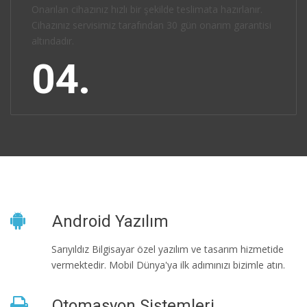
Onarılan cihazınız hızlı bir şekilde teslimata hazırlanır.
Cihazınız servisimiz tarafından 30 gün onarım garantisi
altındadır.
04.
Android Yazılım
Sarıyıldız Bilgisayar özel yazılım ve tasarım hizmetide
vermektedir. Mobil Dünya'ya ilk adımınızı bizimle atın.
Otomasyon Sistemleri