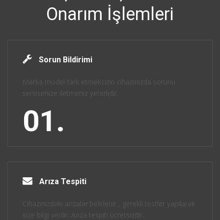
Onarım İşlemleri
Sorun Bildirimi
Marka model fark etmeksizin cihazınızda sorunu
servisimize iletmeniz yeterlidir.
01.
Arıza Tespiti
Cihazınızdaki arızalar belirlenir , gerekli testler yapılarak
size bilgi verilir. Arıza tespiti ücretsizdir.