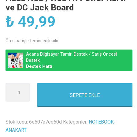
ve DC Jack Board
₺
49,99
Ön siparişle temin edilebilir
Adana Bilgisayar Tamiri Destek / Satış Öncesi
Destek
Destek Hattı
Asus
SEPETE EKLE
N53
/
N53TK
Power
Stok kodu:
6e507a7ed60d
Kategoriler:
NOTEBOOK
Kartı
ANAKART
ve