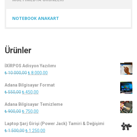
NOTEBOOK ANAKART
Ürünler
İXİRPOS Adisyon Yazılımı
Orijinal
Şu
₺
10.000,00
₺
8.000,00
fiyat:
andaki
Adana Bilgisayar Format
₺ 10.000,00.
fiyat:
Orijinal
Şu
₺
550,00
₺
450,00
₺ 8.000,00.
fiyat:
andaki
Adana Bilgisayar Temizleme
₺ 550,00.
fiyat:
Orijinal
Şu
₺
900,00
₺
750,00
₺ 450,00.
fiyat:
andaki
Laptop Şarj Girişi (Power Jack) Tamiri & Değişimi
₺ 900,00.
fiyat:
Orijinal
Şu
₺
1.500,00
₺
1.250,00
₺ 750,00.