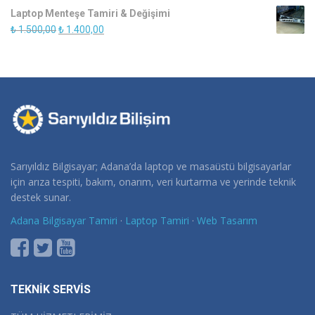
fiyat:
andaki
Laptop Menteşe Tamiri & Değişimi
₺ 1.500,00.
fiyat:
Orijinal
Şu
₺
1.500,00
₺
1.400,00
₺ 1.250,00.
fiyat:
andaki
₺ 1.500,00.
fiyat:
₺ 1.400,00.
Sarıyıldız Bilgisayar; Adana’da laptop ve masaüstü bilgisayarlar
için arıza tespiti, bakım, onarım, veri kurtarma ve yerinde teknik
destek sunar.
Adana Bilgisayar Tamiri
·
Laptop Tamiri
·
Web Tasarım
TEKNİK SERVİS