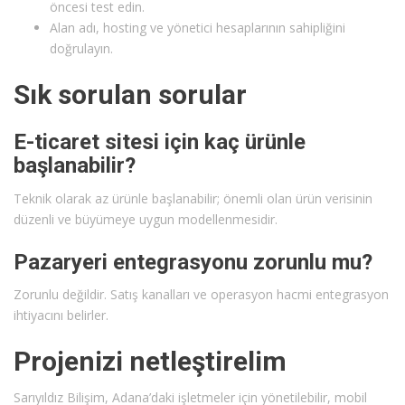
öncesi test edin.
Alan adı, hosting ve yönetici hesaplarının sahipliğini
doğrulayın.
Sık sorulan sorular
E-ticaret sitesi için kaç ürünle
başlanabilir?
Teknik olarak az ürünle başlanabilir; önemli olan ürün verisinin
düzenli ve büyümeye uygun modellenmesidir.
Pazaryeri entegrasyonu zorunlu mu?
Zorunlu değildir. Satış kanalları ve operasyon hacmi entegrasyon
ihtiyacını belirler.
Projenizi netleştirelim
Sarıyıldız Bilişim, Adana’daki işletmeler için yönetilebilir, mobil