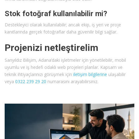
Stok fotoğraf kullanılabilir mi?
Destekleyici olarak kullanılabilir; ancak ekip, iş yeri ve proje
kanıtlarında gerçek fotoğraflar daha güvenilir bilgi sağlar.
Projenizi netleştirelim
Sarıyıldız Bilişim, Adana’daki işletmeler için yönetilebilir, mobil
uyumlu ve iş hedefi odaklı web projeleri planlar. Kapsam ve
teknik ihtiyaçlarınızı görüşmek için
iletişim bilgilerine
ulaşabilir
veya
0322 239 29 20
numarasını arayabilirsiniz.