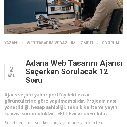
YAZAN:
/
WEB TASARIM VE YAZILIM HIZMETI
/
0 YORUM
Adana Web Tasarım Ajansı
2
Seçerken Sorulacak 12
AĞU
Soru
Ajans seçimi yalnız portföydeki ekran
görüntülerine göre yapılmamalıdır. Projenin nasıl
yönetildiği, hesap sahipliği, teknik kalite ve yayın
sonrası sorumluluklar teklif kadar önemlidir.
Bu rehber, karar verirken karşılaştırmanız gereken temel