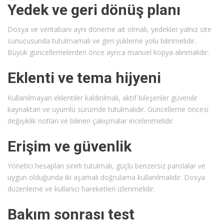
Yedek ve geri dönüş planı
Dosya ve veritabanı aynı döneme ait olmalı, yedekler yalnız site
sunucusunda tutulmamalı ve geri yükleme yolu bilinmelidir.
Büyük güncellemelerden önce ayrıca manuel kopya alınmalıdır.
Eklenti ve tema hijyeni
Kullanılmayan eklentiler kaldırılmalı, aktif bileşenler güvenilir
kaynaktan ve uyumlu sürümde tutulmalıdır. Güncelleme öncesi
değişiklik notları ve bilinen çakışmalar incelenmelidir.
Erişim ve güvenlik
Yönetici hesapları sınırlı tutulmalı, güçlü benzersiz parolalar ve
uygun olduğunda iki aşamalı doğrulama kullanılmalıdır. Dosya
düzenleme ve kullanıcı hareketleri izlenmelidir.
Bakım sonrası test