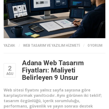
YAZAN:
/
WEB TASARIM VE YAZILIM HIZMETI
/
0 YORUM
Adana Web Tasarım
2
Fiyatları: Maliyeti
AĞU
Belirleyen 9 Unsur
Web sitesi fiyatını yalnız sayfa sayısına göre
karşılaştırmak yanıltıcıdır. Aynı görünen iki teklif;
tasarım özgünlüğü, içerik sorumluluğu,
performans, güvenlik ve yayın sonrası destek