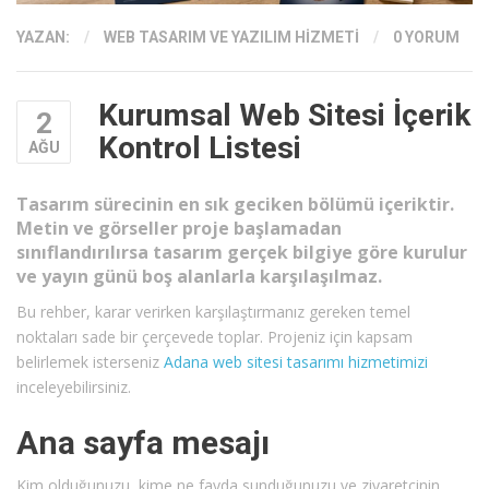
YAZAN:
/
WEB TASARIM VE YAZILIM HIZMETI
/
0 YORUM
Kurumsal Web Sitesi İçerik
2
Kontrol Listesi
AĞU
Tasarım sürecinin en sık geciken bölümü içeriktir.
Metin ve görseller proje başlamadan
sınıflandırılırsa tasarım gerçek bilgiye göre kurulur
ve yayın günü boş alanlarla karşılaşılmaz.
Bu rehber, karar verirken karşılaştırmanız gereken temel
noktaları sade bir çerçevede toplar. Projeniz için kapsam
belirlemek isterseniz
Adana web sitesi tasarımı hizmetimizi
inceleyebilirsiniz.
Ana sayfa mesajı
Kim olduğunuzu, kime ne fayda sunduğunuzu ve ziyaretçinin