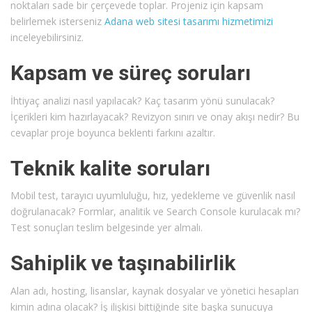
noktaları sade bir çerçevede toplar. Projeniz için kapsam
belirlemek isterseniz
Adana web sitesi tasarımı hizmetimizi
inceleyebilirsiniz.
Kapsam ve süreç soruları
İhtiyaç analizi nasıl yapılacak? Kaç tasarım yönü sunulacak?
İçerikleri kim hazırlayacak? Revizyon sınırı ve onay akışı nedir? Bu
cevaplar proje boyunca beklenti farkını azaltır.
Teknik kalite soruları
Mobil test, tarayıcı uyumluluğu, hız, yedekleme ve güvenlik nasıl
doğrulanacak? Formlar, analitik ve Search Console kurulacak mı?
Test sonuçları teslim belgesinde yer almalı.
Sahiplik ve taşınabilirlik
Alan adı, hosting, lisanslar, kaynak dosyalar ve yönetici hesapları
kimin adına olacak? İş ilişkisi bittiğinde site başka sunucuya