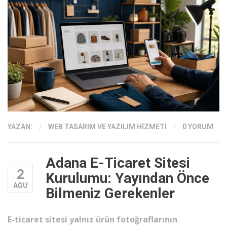
YAZAN:
/
WEB TASARIM VE YAZILIM HIZMETI
/
0 YORUM
Adana E-Ticaret Sitesi
2
Kurulumu: Yayından Önce
AĞU
Bilmeniz Gerekenler
E-ticaret sitesi yalnız ürün fotoğraflarının