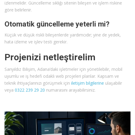
izlenmelidir. Güncelleme sıklığı sitenin bileşen ve işlem riskine
göre belirlenir.
Otomatik güncelleme yeterli mi?
Küçük ve düşük riskli bileşenlerde yardımcıdır; yine de yedek,
hata izleme ve işlev testi gerekir.
Projenizi netleştirelim
Sarıyıldız Bilişim, Adana’daki işletmeler için yönetilebilir, mobil
uyumlu ve iş hedefi odaklı web projeleri planlar. Kapsam ve
teknik ihtiyaçlarınızı görüşmek için
iletişim bilgilerine
ulaşabilir
veya
0322 239 29 20
numarasını arayabilirsiniz.