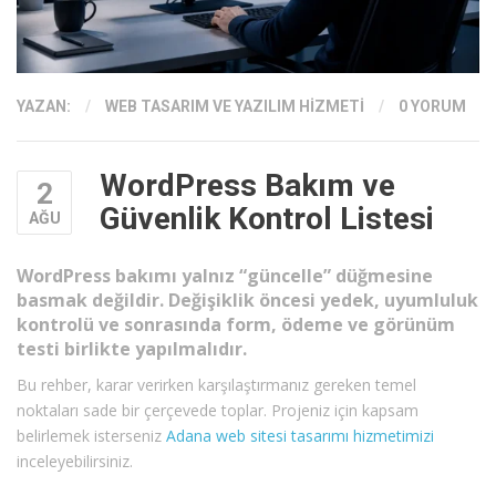
YAZAN:
/
WEB TASARIM VE YAZILIM HIZMETI
/
0 YORUM
WordPress Bakım ve
2
Güvenlik Kontrol Listesi
AĞU
WordPress bakımı yalnız “güncelle” düğmesine
basmak değildir. Değişiklik öncesi yedek, uyumluluk
kontrolü ve sonrasında form, ödeme ve görünüm
testi birlikte yapılmalıdır.
Bu rehber, karar verirken karşılaştırmanız gereken temel
noktaları sade bir çerçevede toplar. Projeniz için kapsam
belirlemek isterseniz
Adana web sitesi tasarımı hizmetimizi
inceleyebilirsiniz.