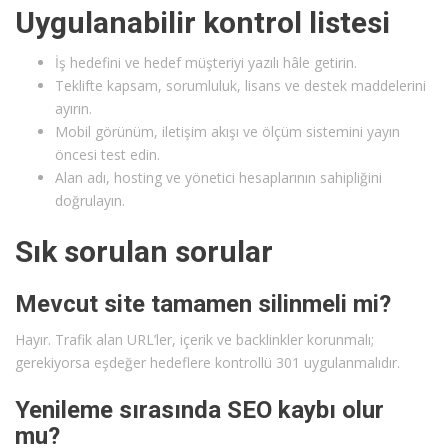
Uygulanabilir kontrol listesi
İş hedefini ve hedef müşteriyi yazılı hâle getirin.
Teklifte kapsam, sorumluluk, lisans ve destek maddelerini
ayırın.
Mobil görünüm, iletişim akışı ve ölçüm sistemini yayın
öncesi test edin.
Alan adı, hosting ve yönetici hesaplarının sahipliğini
doğrulayın.
Sık sorulan sorular
Mevcut site tamamen silinmeli mi?
Hayır. Trafik alan URL’ler, içerik ve backlinkler korunmalı;
gerekiyorsa eşdeğer hedeflere kontrollü 301 uygulanmalıdır.
Yenileme sırasında SEO kaybı olur
mu?