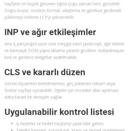
Sayfanın en büyük görünen öğesi çoğu zaman hero görselidir.
Doğru boyut, modern format, sıkıştırma ve gereksiz gecikmeli
yüklemeyi önleme LCP’yi iyileştirebilir.
INP ve ağır etkileşimler
Ana iş parçacığını uzun süre meşgul eden JavaScript, ağır eklenti
ve karmaşık DOM yapısı tıklama yanıtını geciktirir. Kullanılmayan
kod ve gereksiz widgetlar azaltılmalıdır.
CLS ve kararlı düzen
Görsel ölçülerinin belirtilmemesi, geç yüklenen reklam veya
fontlar sayfayı oynatabilir. Öğeler için önceden alan ayrılması
daha kararlı bir deneyim sağlar.
Uygulanabilir kontrol listesi
İş hedefini ve hedef müşteriyi yazılı hâle getirin.
Teklifte kapsam, sorumluluk, lisans ve destek maddelerini