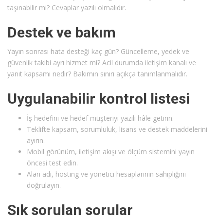
taşınabilir mi? Cevaplar yazılı olmalıdır.
Destek ve bakım
Yayın sonrası hata desteği kaç gün? Güncelleme, yedek ve
güvenlik takibi ayrı hizmet mi? Acil durumda iletişim kanalı ve
yanıt kapsamı nedir? Bakımın sınırı açıkça tanımlanmalıdır.
Uygulanabilir kontrol listesi
İş hedefini ve hedef müşteriyi yazılı hâle getirin.
Teklifte kapsam, sorumluluk, lisans ve destek maddelerini
ayırın.
Mobil görünüm, iletişim akışı ve ölçüm sistemini yayın
öncesi test edin.
Alan adı, hosting ve yönetici hesaplarının sahipliğini
doğrulayın.
Sık sorulan sorular