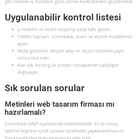
gibi metinler iş modeline göre uzman kontrolünden geçirilmelidir.
Uygulanabilir kontrol listesi
İş hedefini ve hedef müşteriyi yazılı hâle getirin.
Teklifte kapsam, sorumluluk, lisans ve destek maddelerini
ayırın.
Mobil görünüm, iletişim akışı ve ölçüm sistemini yayın
öncesi test edin.
Alan adı, hosting ve yönetici hesaplarının sahipliğini
doğrulayın.
Sık sorulan sorular
Metinleri web tasarım firması mı
hazırlamalı?
Sorumluluk teklif aşamasında belirlenmelidir. En iyi sonuç,
işletme bilgisinin içerik uzmanı tarafından yapılandırılması ve
firma tarafından doğrulanmasıyla elde edilir.