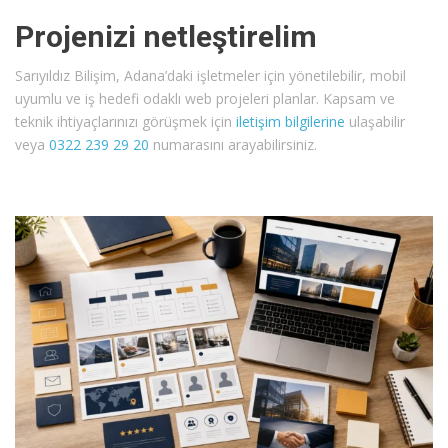
Projenizi netleştirelim
Sarıyıldız Bilişim, Adana’daki işletmeler için yönetilebilir, mobil
uyumlu ve iş hedefi odaklı web projeleri planlar. Kapsam ve
teknik ihtiyaçlarınızı görüşmek için
iletişim bilgilerine
ulaşabilir
veya
0322 239 29 20
numarasını arayabilirsiniz.