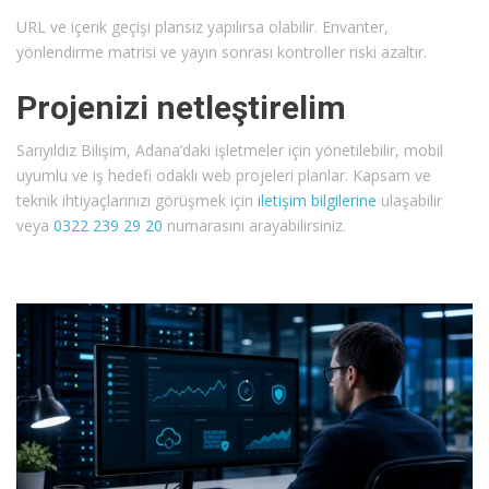
URL ve içerik geçişi plansız yapılırsa olabilir. Envanter,
yönlendirme matrisi ve yayın sonrası kontroller riski azaltır.
Projenizi netleştirelim
Sarıyıldız Bilişim, Adana’daki işletmeler için yönetilebilir, mobil
uyumlu ve iş hedefi odaklı web projeleri planlar. Kapsam ve
teknik ihtiyaçlarınızı görüşmek için
iletişim bilgilerine
ulaşabilir
veya
0322 239 29 20
numarasını arayabilirsiniz.