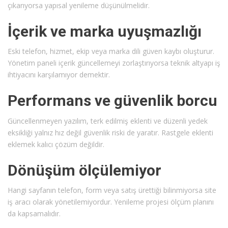
çıkarıyorsa yapısal yenileme düşünülmelidir.
İçerik ve marka uyuşmazlığı
Eski telefon, hizmet, ekip veya marka dili güven kaybı oluşturur.
Yönetim paneli içerik güncellemeyi zorlaştırıyorsa teknik altyapı iş
ihtiyacını karşılamıyor demektir.
Performans ve güvenlik borcu
Güncellenmeyen yazılım, terk edilmiş eklenti ve düzenli yedek
eksikliği yalnız hız değil güvenlik riski de yaratır. Rastgele eklenti
eklemek kalıcı çözüm değildir.
Dönüşüm ölçülemiyor
Hangi sayfanın telefon, form veya satış ürettiği bilinmiyorsa site
iş aracı olarak yönetilemiyordur. Yenileme projesi ölçüm planını
da kapsamalıdır.