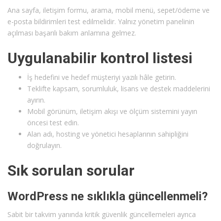
Ana sayfa, iletişim formu, arama, mobil menü, sepet/ödeme ve
e-posta bildirimleri test edilmelidir. Yalnız yönetim panelinin
açılması başarılı bakım anlamına gelmez.
Uygulanabilir kontrol listesi
İş hedefini ve hedef müşteriyi yazılı hâle getirin.
Teklifte kapsam, sorumluluk, lisans ve destek maddelerini
ayırın.
Mobil görünüm, iletişim akışı ve ölçüm sistemini yayın
öncesi test edin.
Alan adı, hosting ve yönetici hesaplarının sahipliğini
doğrulayın.
Sık sorulan sorular
WordPress ne sıklıkla güncellenmeli?
Sabit bir takvim yanında kritik güvenlik güncellemeleri ayrıca