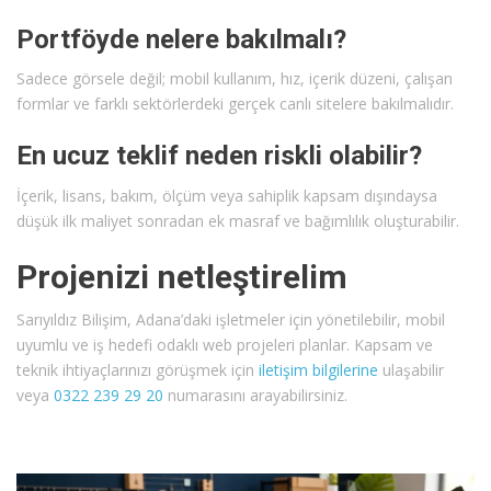
Portföyde nelere bakılmalı?
Sadece görsele değil; mobil kullanım, hız, içerik düzeni, çalışan
formlar ve farklı sektörlerdeki gerçek canlı sitelere bakılmalıdır.
En ucuz teklif neden riskli olabilir?
İçerik, lisans, bakım, ölçüm veya sahiplik kapsam dışındaysa
düşük ilk maliyet sonradan ek masraf ve bağımlılık oluşturabilir.
Projenizi netleştirelim
Sarıyıldız Bilişim, Adana’daki işletmeler için yönetilebilir, mobil
uyumlu ve iş hedefi odaklı web projeleri planlar. Kapsam ve
teknik ihtiyaçlarınızı görüşmek için
iletişim bilgilerine
ulaşabilir
veya
0322 239 29 20
numarasını arayabilirsiniz.