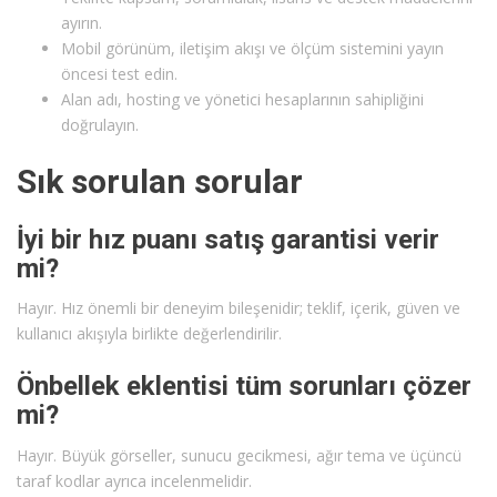
ayırın.
Mobil görünüm, iletişim akışı ve ölçüm sistemini yayın
öncesi test edin.
Alan adı, hosting ve yönetici hesaplarının sahipliğini
doğrulayın.
Sık sorulan sorular
İyi bir hız puanı satış garantisi verir
mi?
Hayır. Hız önemli bir deneyim bileşenidir; teklif, içerik, güven ve
kullanıcı akışıyla birlikte değerlendirilir.
Önbellek eklentisi tüm sorunları çözer
mi?
Hayır. Büyük görseller, sunucu gecikmesi, ağır tema ve üçüncü
taraf kodlar ayrıca incelenmelidir.