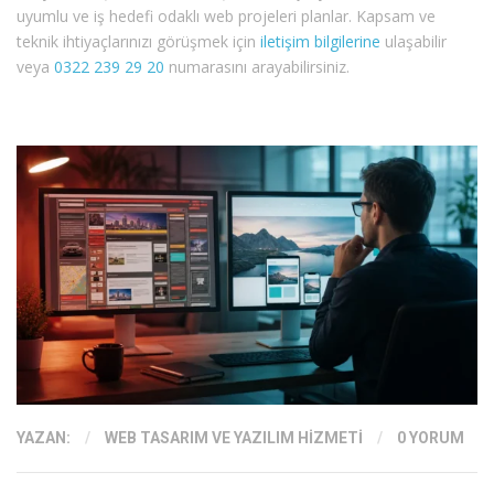
uyumlu ve iş hedefi odaklı web projeleri planlar. Kapsam ve
teknik ihtiyaçlarınızı görüşmek için
iletişim bilgilerine
ulaşabilir
veya
0322 239 29 20
numarasını arayabilirsiniz.
YAZAN:
/
WEB TASARIM VE YAZILIM HIZMETI
/
0 YORUM