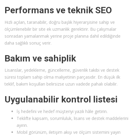
Performans ve teknik SEO
Hızlı açılan, taranabilir, doğru başlık hiyerarşisine sahip ve
ölçümlenebilir bir site ek uzmanlık gerektirir. Bu çalışmalar
sonradan yamalanmak yerine proje planına dahil edildiğinde
daha sağlıklı sonuç verir.
Bakım ve sahiplik
Lisanslar, yedekleme, güncelleme, güvenlik takibi ve destek
süresi toplam sahip olma maliyetinin parçasıdır. En düşük ilk
teklif, bakım koşulları belirsizse uzun vadede pahalı olabilir.
Uygulanabilir kontrol listesi
İş hedefini ve hedef müşteriyi yazılı hâle getirin.
Teklifte kapsam, sorumluluk, lisans ve destek maddelerini
ayırın.
Mobil görünüm, iletişim akışı ve ölçüm sistemini yayın