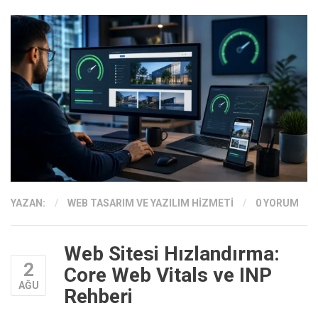
YAZAN:
/
WEB TASARIM VE YAZILIM HIZMETI
/
0 YORUM
Web Sitesi Hızlandırma:
2
Core Web Vitals ve INP
AĞU
Rehberi