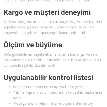
doğrudan site içinde kontrolsüz biçimde saklanmamalıdır.
Kargo ve müşteri deneyimi
Teslimat bölgeleri, ücretler, ücretsiz kargo eşiği ve iade koşulları
sepetten önce görünür olmalıdır. Sipariş e-postaları ve hata
senaryoları gerçek test siparişleriyle kontrol edilmelidir.
Ölçüm ve büyüme
Ürün görüntüleme, sepete ekleme, ödeme başlangıcı ve satın
alma adımları ölçülmelidir. Reklamdan önce kırık akışlar ve düşük
dönüşümlü sayfalar düzeltilmelidir.
Uygulanabilir kontrol listesi
İş hedefini ve hedef müşteriyi yazılı hâle getirin.
Teklifte kapsam, sorumluluk, lisans ve destek maddelerini
ayırın.
Mobil görünüm, iletişim akışı ve ölçüm sistemini yayın