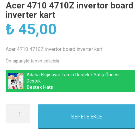
Acer 4710 4710Z invertor board
inverter kart
₺
45,00
Acer 4710 4710Z invertor board inverter kart
Ön siparişle temin edilebilir
Adana Bilgisayar Tamiri Destek / Satış Öncesi
Destek
Destek Hattı
Acer
SEPETE EKLE
4710
4710Z
invertor