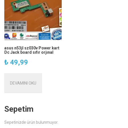
asus n53jl sz030v Power kart
Dc Jack board sıfır orjınal
₺
49,99
DEVAMINI OKU
Sepetim
Sepetinizde ürün bulunmuyor.