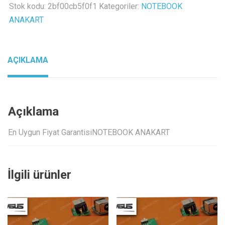
board
Stok kodu:
2bf00cb5f0f1
Kategoriler:
NOTEBOOK
inverter
ANAKART
kart
adet
AÇIKLAMA
Açıklama
En Uygun Fiyat GarantisiNOTEBOOK ANAKART
İlgili ürünler