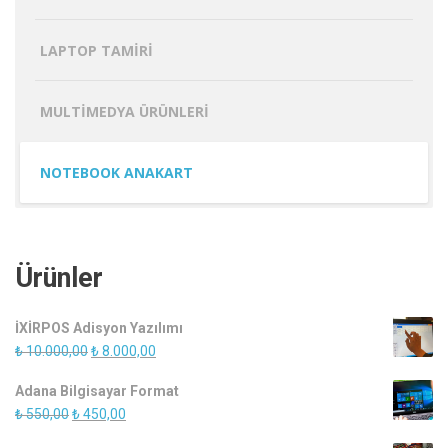
LAPTOP TAMIRI
MULTIMEDYA ÜRÜNLERI
NOTEBOOK ANAKART
Ürünler
İXİRPOS Adisyon Yazılımı
Orijinal
Şu
₺
10.000,00
₺
8.000,00
fiyat:
andaki
Adana Bilgisayar Format
₺ 10.000,00.
fiyat:
Orijinal
Şu
₺
550,00
₺
450,00
₺ 8.000,00.
fiyat:
andaki