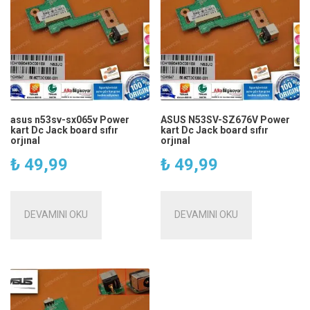
asus n53sv-sx065v Power
ASUS N53SV-SZ676V Power
kart Dc Jack board sıfır
kart Dc Jack board sıfır
orjınal
orjınal
₺
49,99
₺
49,99
DEVAMINI OKU
DEVAMINI OKU