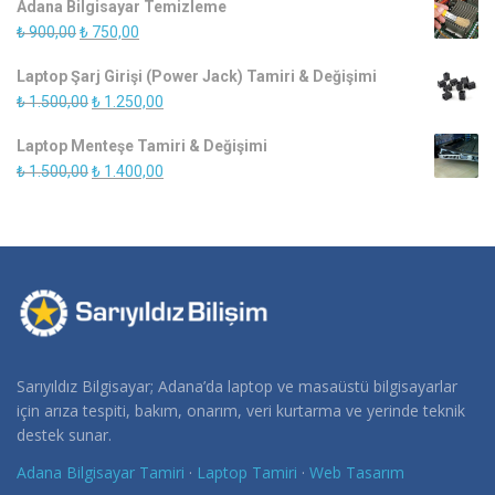
Adana Bilgisayar Temizleme
₺ 550,00.
fiyat:
Orijinal
Şu
₺
900,00
₺
750,00
₺ 450,00.
fiyat:
andaki
Laptop Şarj Girişi (Power Jack) Tamiri & Değişimi
₺ 900,00.
fiyat:
Orijinal
Şu
₺
1.500,00
₺
1.250,00
₺ 750,00.
fiyat:
andaki
Laptop Menteşe Tamiri & Değişimi
₺ 1.500,00.
fiyat:
Orijinal
Şu
₺
1.500,00
₺
1.400,00
₺ 1.250,00.
fiyat:
andaki
₺ 1.500,00.
fiyat:
₺ 1.400,00.
Sarıyıldız Bilgisayar; Adana’da laptop ve masaüstü bilgisayarlar
için arıza tespiti, bakım, onarım, veri kurtarma ve yerinde teknik
destek sunar.
Adana Bilgisayar Tamiri
·
Laptop Tamiri
·
Web Tasarım