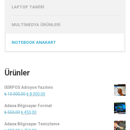
LAPTOP TAMIRI
MULTIMEDYA ÜRÜNLERI
NOTEBOOK ANAKART
Ürünler
İXİRPOS Adisyon Yazılımı
Orijinal
Şu
₺
10.000,00
₺
8.000,00
fiyat:
andaki
Adana Bilgisayar Format
₺ 10.000,00.
fiyat:
Orijinal
Şu
₺
550,00
₺
450,00
₺ 8.000,00.
fiyat:
andaki
Adana Bilgisayar Temizleme
₺ 550,00.
fiyat: