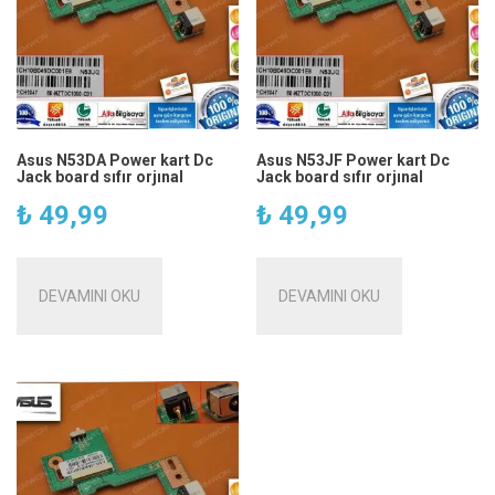
Asus N53DA Power kart Dc
Asus N53JF Power kart Dc
Jack board sıfır orjınal
Jack board sıfır orjınal
₺
49,99
₺
49,99
DEVAMINI OKU
DEVAMINI OKU