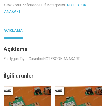
board
Stok kodu:
56fc6e8ae10f
Kategoriler:
NOTEBOOK
inverter
ANAKART
kart
adet
AÇIKLAMA
Açıklama
En Uygun Fiyat GarantisiNOTEBOOK ANAKART
İlgili ürünler