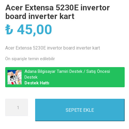
Acer Extensa 5230E invertor
board inverter kart
₺
45,00
Acer Extensa 5230E invertor board inverter kart
Ön siparişle temin edilebilir
Adana Bilgisayar Tamiri Destek / Satış Öncesi
Destek
Destek Hattı
Acer
SEPETE EKLE
Extensa
5230E
invertor