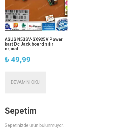
ASUS N53SV-SX925V Power
kart Dc Jack board sıfır
orjınal
₺
49,99
DEVAMINI OKU
Sepetim
Sepetinizde ürün bulunmuyor.