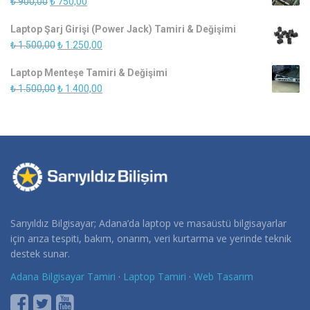
Orijinal
Şu
₺
900,00
₺
750,00
₺ 450,00.
fiyat:
andaki
Laptop Şarj Girişi (Power Jack) Tamiri & Değişimi
₺ 900,00.
fiyat:
Orijinal
Şu
₺
1.500,00
₺
1.250,00
₺ 750,00.
fiyat:
andaki
Laptop Menteşe Tamiri & Değişimi
₺ 1.500,00.
fiyat:
Orijinal
Şu
₺
1.500,00
₺
1.400,00
₺ 1.250,00.
fiyat:
andaki
₺ 1.500,00.
fiyat:
₺ 1.400,00.
Sarıyıldız Bilgisayar; Adana’da laptop ve masaüstü bilgisayarlar
için arıza tespiti, bakım, onarım, veri kurtarma ve yerinde teknik
destek sunar.
Adana Bilgisayar Tamiri
·
Laptop Tamiri
·
Web Tasarım