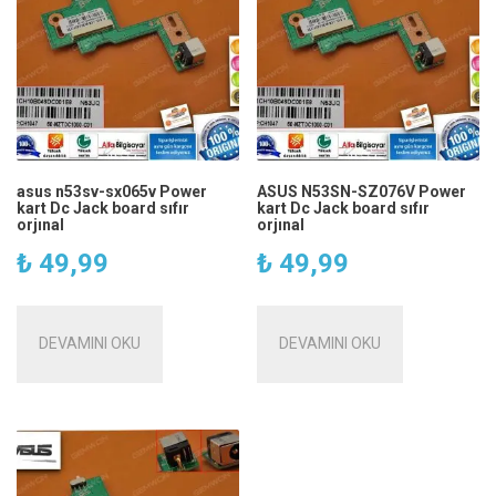
asus n53sv-sx065v Power
ASUS N53SN-SZ076V Power
kart Dc Jack board sıfır
kart Dc Jack board sıfır
orjınal
orjınal
₺
49,99
₺
49,99
DEVAMINI OKU
DEVAMINI OKU