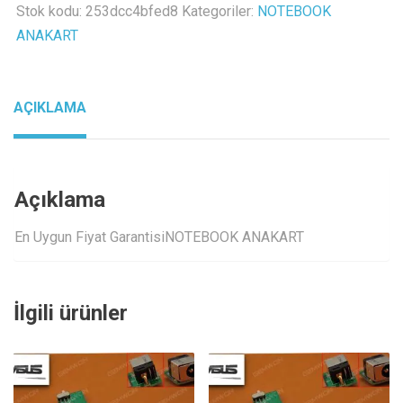
board
Stok kodu:
253dcc4bfed8
Kategoriler:
NOTEBOOK
inverter
ANAKART
kart
adet
AÇIKLAMA
Açıklama
En Uygun Fiyat GarantisiNOTEBOOK ANAKART
İlgili ürünler