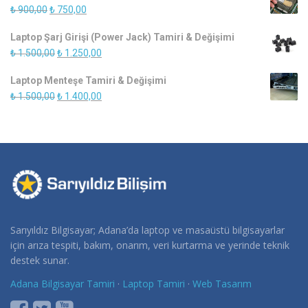
Orijinal
Şu
₺
900,00
₺
750,00
₺ 450,00.
fiyat:
andaki
Laptop Şarj Girişi (Power Jack) Tamiri & Değişimi
₺ 900,00.
fiyat:
Orijinal
Şu
₺
1.500,00
₺
1.250,00
₺ 750,00.
fiyat:
andaki
Laptop Menteşe Tamiri & Değişimi
₺ 1.500,00.
fiyat:
Orijinal
Şu
₺
1.500,00
₺
1.400,00
₺ 1.250,00.
fiyat:
andaki
₺ 1.500,00.
fiyat:
₺ 1.400,00.
Sarıyıldız Bilgisayar; Adana’da laptop ve masaüstü bilgisayarlar
için arıza tespiti, bakım, onarım, veri kurtarma ve yerinde teknik
destek sunar.
Adana Bilgisayar Tamiri
·
Laptop Tamiri
·
Web Tasarım