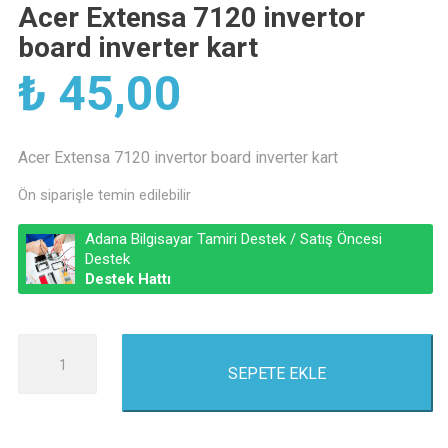
Acer Extensa 7120 invertor
board inverter kart
₺
45,00
Acer Extensa 7120 invertor board inverter kart
Ön siparişle temin edilebilir
Adana Bilgisayar Tamiri Destek / Satış Öncesi
Destek
Destek Hattı
Acer
SEPETE EKLE
Extensa
7120
invertor