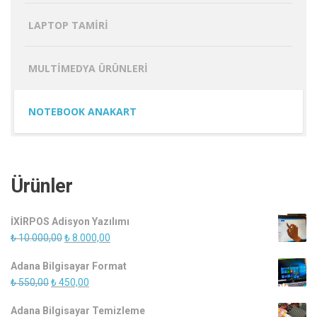
LAPTOP TAMIRI
MULTIMEDYA ÜRÜNLERI
NOTEBOOK ANAKART
Ürünler
İXİRPOS Adisyon Yazılımı
Orijinal
Şu
₺
10.000,00
₺
8.000,00
fiyat:
andaki
Adana Bilgisayar Format
₺ 10.000,00.
fiyat:
Orijinal
Şu
₺
550,00
₺
450,00
₺ 8.000,00.
fiyat:
andaki
Adana Bilgisayar Temizleme
₺ 550,00.
fiyat: