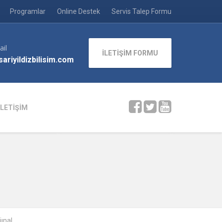
Programlar
Online Destek
Servis Talep Formu
ail
İLETİŞİM FORMU
ariyildizbilisim.com
İLETİŞİM
jınal