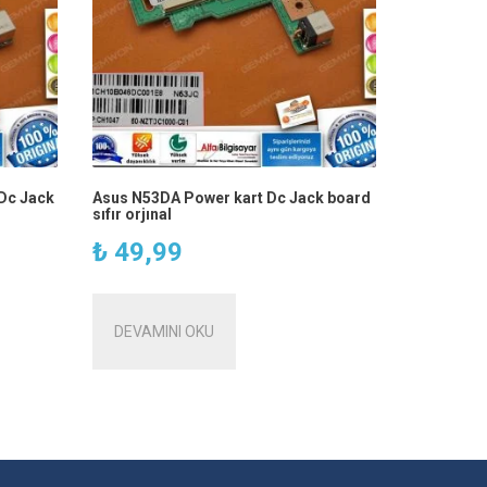
Dc Jack
Asus N53DA Power kart Dc Jack board
sıfır orjınal
₺
49,99
DEVAMINI OKU