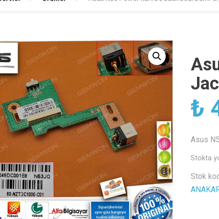
Asu
Jac
₺
4
Asus N53
Stokta y
Stok ko
ANAKA