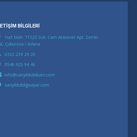
LETİŞİM BİLGİLERİ
Yurt Mah. 71525 Sok. Cem Atasever Apt. Zemin
t, Çukurova / Adana
0322 239 29 20
0546 925 94 46
info@sariyildizbilisim.com
sariyildizbilgisayar.com