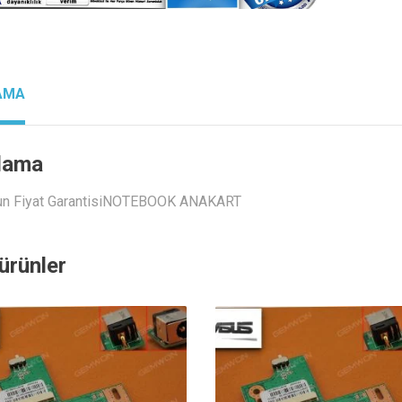
AMA
lama
un Fiyat GarantisiNOTEBOOK ANAKART
i ürünler