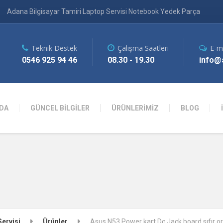
Adana Bilgisayar Tamiri Laptop Servisi Notebook Yedek Parça
Teknik Destek
Çalışma Saatleri
E-m
0546 925 94 46
08.30 - 19.30
info@s
DA
GÜNCEL BİLGİLER
ÜRÜNLERİMİZ
BLOG
Servisi
Ürünler
Asus N53 Power kart Dc Jack board sıfır or