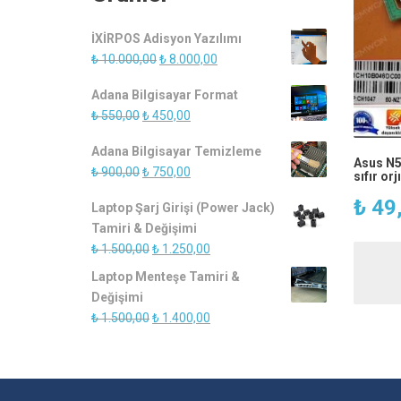
İXİRPOS Adisyon Yazılımı
Orijinal
Şu
₺
10.000,00
₺
8.000,00
fiyat:
andaki
Adana Bilgisayar Format
₺ 10.000,00.
fiyat:
Orijinal
Şu
₺
550,00
₺
450,00
₺ 8.000,00.
fiyat:
andaki
Adana Bilgisayar Temizleme
₺ 550,00.
fiyat:
Asus N5
Orijinal
Şu
₺
900,00
₺
750,00
sıfır orj
₺ 450,00.
fiyat:
andaki
₺
49
Laptop Şarj Girişi (Power Jack)
₺ 900,00.
fiyat:
Tamiri & Değişimi
₺ 750,00.
Orijinal
Şu
₺
1.500,00
₺
1.250,00
fiyat:
andaki
Laptop Menteşe Tamiri &
₺ 1.500,00.
fiyat:
Değişimi
₺ 1.250,00.
Orijinal
Şu
₺
1.500,00
₺
1.400,00
fiyat:
andaki
₺ 1.500,00.
fiyat:
₺ 1.400,00.