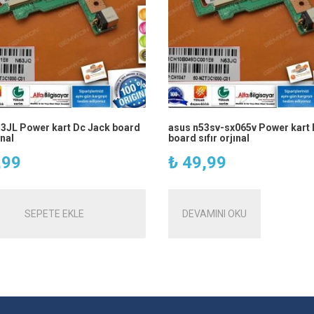
3JL Power kart Dc Jack board
asus n53sv-sx065v Power kart 
ınal
board sıfır orjınal
,99
₺
49,99
SEPETE EKLE
DEVAMINI OKU