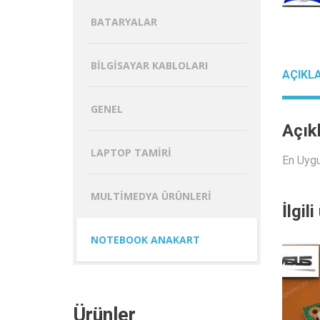
BATARYALAR
BILGISAYAR KABLOLARI
AÇIKL
GENEL
Açık
LAPTOP TAMIRI
En Uyg
MULTIMEDYA ÜRÜNLERI
İlgil
NOTEBOOK ANAKART
Ürünler