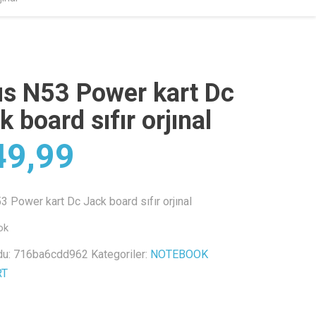
s N53 Power kart Dc
k board sıfır orjınal
9,99
 Power kart Dc Jack board sıfır orjınal
ok
du:
716ba6cdd962
Kategoriler:
NOTEBOOK
RT