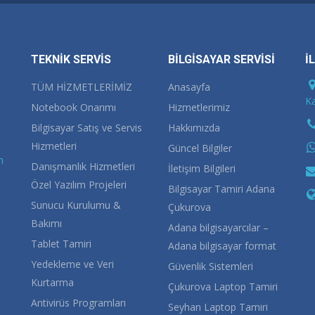
TEKNİK SERVİS
BİLGİSAYAR SERVİSİ
İ
TÜM HİZMETLERİMİZ
Anasayfa
Ka
Notebook Onarımı
Hizmetlerimiz
Bilgisayar Satış ve Servis
Hakkımızda
Hizmetleri
Güncel Bilgiler
m
Danışmanlık Hizmetleri
İletişim Bilgileri
Özel Yazılım Projeleri
Bilgisayar Tamiri Adana
Sunucu Kurulumu &
Çukurova
Bakımı
Adana bilgisayarcılar –
Tablet Tamiri
Adana bilgisayar format
Yedekleme ve Veri
Güvenlik Sistemleri
Kurtarma
Çukurova Laptop Tamiri
Antivirüs Programları
Seyhan Laptop Tamiri