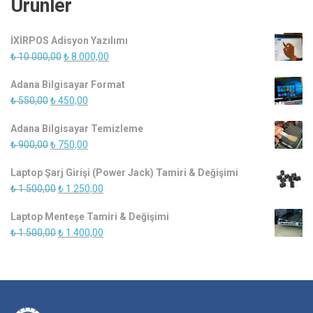
Ürünler
İXİRPOS Adisyon Yazılımı
Orijinal
Şu
₺
10.000,00
₺
8.000,00
fiyat:
andaki
Adana Bilgisayar Format
₺ 10.000,00.
fiyat:
Orijinal
Şu
₺
550,00
₺
450,00
₺ 8.000,00.
fiyat:
andaki
Adana Bilgisayar Temizleme
₺ 550,00.
fiyat:
Orijinal
Şu
₺
900,00
₺
750,00
₺ 450,00.
fiyat:
andaki
Laptop Şarj Girişi (Power Jack) Tamiri & Değişimi
₺ 900,00.
fiyat:
Orijinal
Şu
₺
1.500,00
₺
1.250,00
₺ 750,00.
fiyat:
andaki
Laptop Menteşe Tamiri & Değişimi
₺ 1.500,00.
fiyat:
Orijinal
Şu
₺
1.500,00
₺
1.400,00
₺ 1.250,00.
fiyat:
andaki
₺ 1.500,00.
fiyat:
₺ 1.400,00.