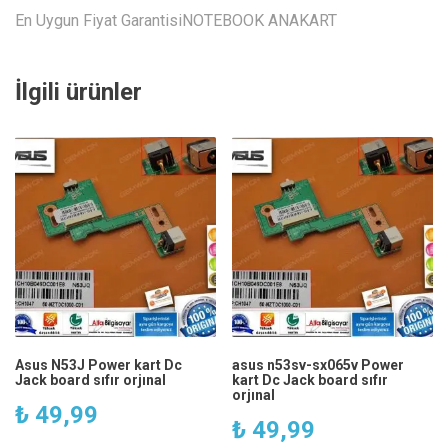
En Uygun Fiyat GarantisiNOTEBOOK ANAKART
İlgili ürünler
Asus N53J Power kart Dc
asus n53sv-sx065v Power
Jack board sıfır orjınal
kart Dc Jack board sıfır
orjınal
₺
49,99
₺
49,99