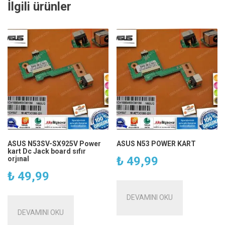
İlgili ürünler
ASUS N53SV-SX925V Power
ASUS N53 POWER KART
kart Dc Jack board sıfır
₺
49,99
orjınal
₺
49,99
DEVAMINI OKU
DEVAMINI OKU