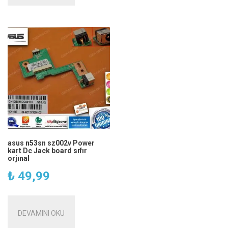
asus n53sn sz002v Power
kart Dc Jack board sıfır
orjınal
₺
49,99
DEVAMINI OKU