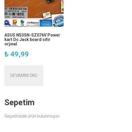
ASUS N53SN-SZ076V Power
kart Dc Jack board sıfır
orjınal
₺
49,99
DEVAMINI OKU
Sepetim
Sepetinizde ürün bulunmuyor.