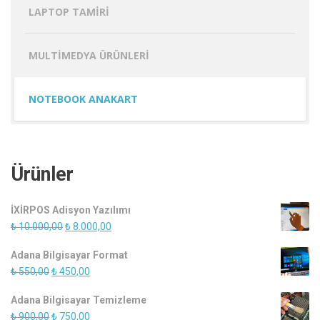
LAPTOP TAMIRI
MULTIMEDYA ÜRÜNLERI
NOTEBOOK ANAKART
Ürünler
İXİRPOS Adisyon Yazılımı
Orijinal
Şu
₺
10.000,00
₺
8.000,00
fiyat:
andaki
Adana Bilgisayar Format
₺ 10.000,00.
fiyat:
Orijinal
Şu
₺
550,00
₺
450,00
₺ 8.000,00.
fiyat:
andaki
Adana Bilgisayar Temizleme
₺ 550,00.
fiyat:
Orijinal
Şu
₺
900,00
₺
750,00
₺ 450,00.