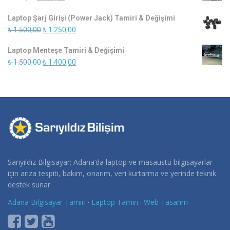
fiyat:
andaki
Laptop Şarj Girişi (Power Jack) Tamiri & Değişimi
₺ 900,00.
fiyat:
Orijinal
Şu
₺
1.500,00
₺
1.250,00
₺ 750,00.
fiyat:
andaki
Laptop Menteşe Tamiri & Değişimi
₺ 1.500,00.
fiyat:
Orijinal
Şu
₺
1.500,00
₺
1.400,00
₺ 1.250,00.
fiyat:
andaki
₺ 1.500,00.
fiyat:
₺ 1.400,00.
Sarıyıldız Bilgisayar; Adana’da laptop ve masaüstü bilgisayarlar
için arıza tespiti, bakım, onarım, veri kurtarma ve yerinde teknik
destek sunar.
Adana Bilgisayar Tamiri
·
Laptop Tamiri
·
Web Tasarım