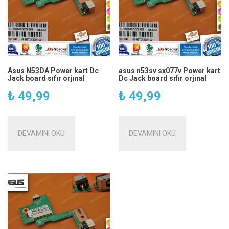
Asus N53DA Power kart Dc
asus n53sv sx077v Power kart
Jack board sıfır orjınal
Dc Jack board sıfır orjınal
₺
49,99
₺
49,99
DEVAMINI OKU
DEVAMINI OKU