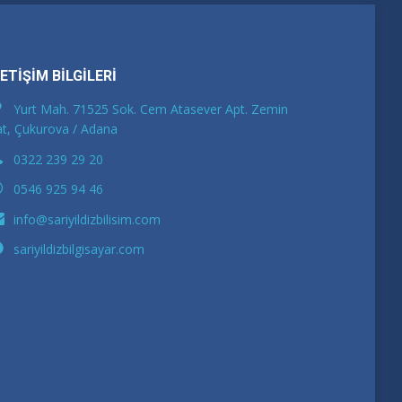
LETİŞİM BİLGİLERİ
Yurt Mah. 71525 Sok. Cem Atasever Apt. Zemin
t, Çukurova / Adana
0322 239 29 20
0546 925 94 46
info@sariyildizbilisim.com
sariyildizbilgisayar.com