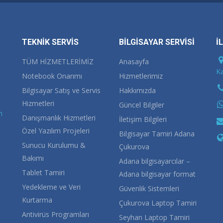
TEKNİK SERVİS
BİLGİSAYAR SERVİSİ
İ
TÜM HİZMETLERİMİZ
Anasayfa
Ka
Notebook Onarımı
Hizmetlerimiz
Bilgisayar Satış ve Servis
Hakkımızda
Hizmetleri
Güncel Bilgiler
m
Danışmanlık Hizmetleri
İletişim Bilgileri
Özel Yazılım Projeleri
Bilgisayar Tamiri Adana
Sunucu Kurulumu &
Çukurova
Bakımı
Adana bilgisayarcılar –
Tablet Tamiri
Adana bilgisayar format
Yedekleme ve Veri
Güvenlik Sistemleri
Kurtarma
Çukurova Laptop Tamiri
Antivirüs Programları
Seyhan Laptop Tamiri