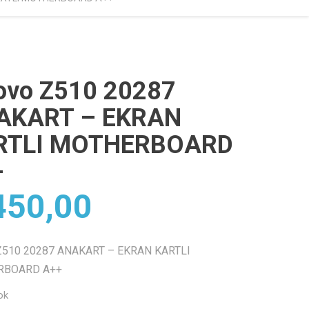
ovo Z510 20287
AKART – EKRAN
RTLI MOTHERBOARD
+
50,00
 Z510 20287 ANAKART – EKRAN KARTLI
RBOARD A++
ok