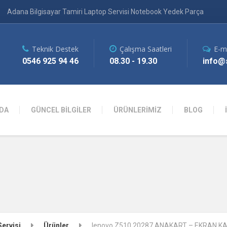
Adana Bilgisayar Tamiri Laptop Servisi Notebook Yedek Parça
Teknik Destek
Çalışma Saatleri
E-m
0546 925 94 46
08.30 - 19.30
info@s
DA
GÜNCEL BİLGİLER
ÜRÜNLERİMİZ
BLOG
Servisi
Ürünler
lenovo Z510 20287 ANAKART – EKRAN 