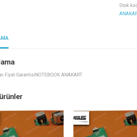
Stok ko
ANAKA
AMA
lama
un Fiyat GarantisiNOTEBOOK ANAKART
i ürünler