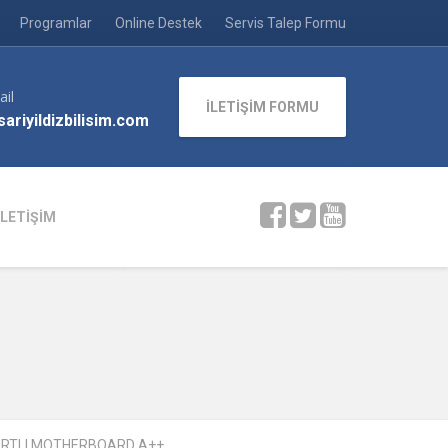
Programlar
Online Destek
Servis Talep Formu
ail
İLETİŞİM FORMU
ariyildizbilisim.com
İLETİŞİM
KARTLI MOTHERBOARD A++