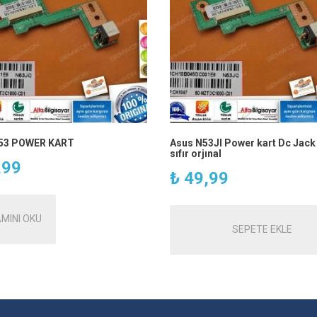
53 POWER KART
Asus N53JI Power kart Dc Jack
sıfır orjınal
,99
₺
49,99
MINI OKU
SEPETE EKLE