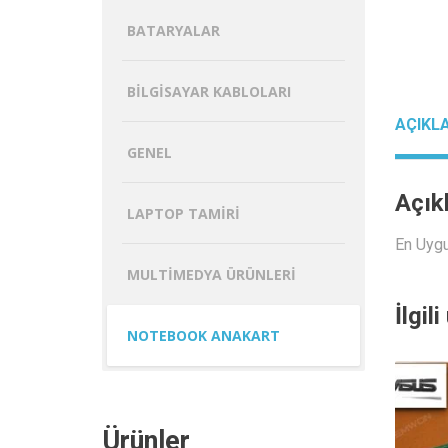
BATARYALAR
BILGISAYAR KABLOLARI
AÇIKL
GENEL
Açık
LAPTOP TAMIRI
En Uyg
MULTIMEDYA ÜRÜNLERI
İlgil
NOTEBOOK ANAKART
Ürünler