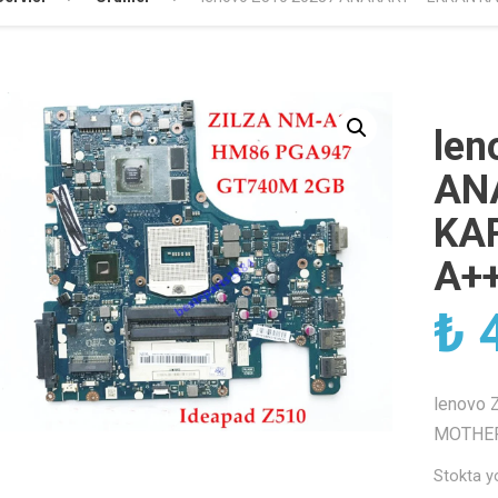
len
AN
KA
A+
₺
4
lenovo
MOTHE
Stokta y