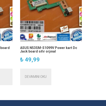
 board
ASUS N53SM-S1099V Power kart Dc
Jack board sıfır orjınal
₺
49,99
DEVAMINI OKU