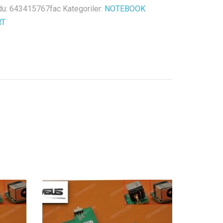
du:
643415767fac
Kategoriler:
NOTEBOOK
RT