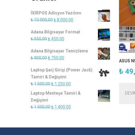
İXİRPOS Adisyon Yazılımı
Orijinal
Şu
₺
10.000,00
₺
8.000,00
fiyat:
andaki
Adana Bilgisayar Format
₺ 10.000,00.
fiyat:
Orijinal
Şu
₺
550,00
₺
450,00
₺ 8.000,00.
fiyat:
andaki
Adana Bilgisayar Temizleme
₺ 550,00.
fiyat:
Orijinal
Şu
₺
900,00
₺
750,00
₺ 450,00.
ASUS N
fiyat:
andaki
₺
49
Laptop Şarj Girişi (Power Jack)
₺ 900,00.
fiyat:
Tamiri & Değişimi
₺ 750,00.
Orijinal
Şu
₺
1.500,00
₺
1.250,00
fiyat:
andaki
Laptop Menteşe Tamiri &
DEVA
₺ 1.500,00.
fiyat:
Değişimi
₺ 1.250,00.
Orijinal
Şu
₺
1.500,00
₺
1.400,00
fiyat:
andaki
₺ 1.500,00.
fiyat:
₺ 1.400,00.