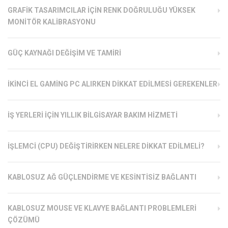
GRAFIK TASARIMCILAR İÇIN RENK DOĞRULUĞU YÜKSEK
MONITÖR KALIBRASYONU
GÜÇ KAYNAĞI DEĞIŞIM VE TAMIRI
İKINCI EL GAMING PC ALIRKEN DIKKAT EDILMESI GEREKENLER
İŞ YERLERI İÇIN YILLIK BILGISAYAR BAKIM HIZMETI
İŞLEMCI (CPU) DEĞIŞTIRIRKEN NELERE DIKKAT EDILMELI?
KABLOSUZ AĞ GÜÇLENDIRME VE KESINTISIZ BAĞLANTI
KABLOSUZ MOUSE VE KLAVYE BAĞLANTI PROBLEMLERI
ÇÖZÜMÜ