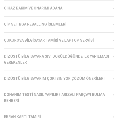
CIHAZ BAKIM VE ONARIMI ADANA
ÇIP SET BGA REBALLING İŞLEMLERI
ÇUKUROVA BILGISAYAR TAMIRI VE LAPTOP SERVISI
DIZÜSTÜ BILGISAYARA SIVI DÖKÜLDÜĞÜNDE İLK YAPILMASI
GEREKENLER
DIZÜSTÜ BILGISAYARIM ÇOK ISINIYOR ÇÖZÜM ÖNERILERI
DONANIM TESTI NASIL YAPILIR? ARIZALI PARÇAYI BULMA
REHBERI
EKRAN KARTI TAMIRI