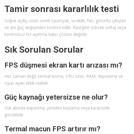
Tamir sonrası kararlılık testi
Soğuk açılış, uzun süreli oyun/yük, sıcaklık, fan, görüntü çıkışları
ve ani güç değişimleri kontrol edilir. Rastgele yüksek voltaj veya
kontrolsüz hız aşırtma kalıcı çözüm değildir.
Sık Sorulan Sorular
FPS düşmesi ekran kartı arızası mı?
Her zaman değil; termal kısma, CPU sınırı, RAM, depolama ve
oyun ayarı etkili olabilir.
Güç kaynağı yetersizse ne olur?
Yük altında kapanma, yeniden başlama veya kararsızlık
görülebilir.
Termal macun FPS artırır mı?