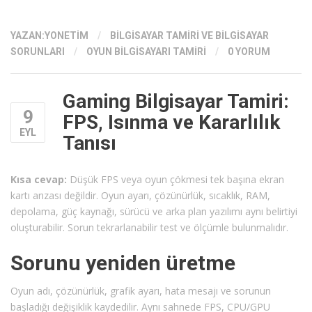
YAZAN:
YONETIM
/
BILGISAYAR TAMIRI VE BILGISAYAR
SORUNLARI
/
OYUN BILGISAYARI TAMIRI
/
0 YORUM
Gaming Bilgisayar Tamiri:
9
FPS, Isınma ve Kararlılık
EYL
Tanısı
Kısa cevap:
Düşük FPS veya oyun çökmesi tek başına ekran
kartı arızası değildir. Oyun ayarı, çözünürlük, sıcaklık, RAM,
depolama, güç kaynağı, sürücü ve arka plan yazılımı aynı belirtiyi
oluşturabilir. Sorun tekrarlanabilir test ve ölçümle bulunmalıdır.
Sorunu yeniden üretme
Oyun adı, çözünürlük, grafik ayarı, hata mesajı ve sorunun
başladığı değişiklik kaydedilir. Aynı sahnede FPS, CPU/GPU