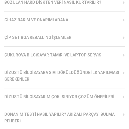
BOZULAN HARD DISKTEN VERI NASIL KURTARILIR?
CIHAZ BAKIM VE ONARIMI ADANA
ÇIP SET BGA REBALLING İŞLEMLERI
ÇUKUROVA BILGISAYAR TAMIRI VE LAPTOP SERVISI
DIZÜSTÜ BILGISAYARA SIVI DÖKÜLDÜĞÜNDE İLK YAPILMASI
GEREKENLER
DIZÜSTÜ BILGISAYARIM ÇOK ISINIYOR ÇÖZÜM ÖNERILERI
DONANIM TESTI NASIL YAPILIR? ARIZALI PARÇAYI BULMA
REHBERI