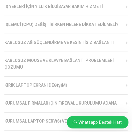
İŞ YERLERI İÇIN YILLIK BILGISAYAR BAKIM HIZMETI
İŞLEMCI (CPU) DEĞIŞTIRIRKEN NELERE DIKKAT EDILMELI?
KABLOSUZ AĞ GÜÇLENDIRME VE KESINTISIZ BAĞLANTI
KABLOSUZ MOUSE VE KLAVYE BAĞLANTI PROBLEMLERI
ÇÖZÜMÜ
KIRIK LAPTOP EKRANI DEĞIŞIMI
KURUMSAL FIRMALAR İÇIN FIREWALL KURULUMU ADANA
KURUMSAL LAPTOP SERVISI VE BAKIMI
Whatsapp Destek Hattı