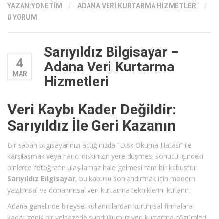
YAZAN:
YONETIM
/
ADANA VERI KURTARMA HIZMETLERI
/
0 YORUM
Sarıyıldız Bilgisayar –
4
Adana Veri Kurtarma
MAR
Hizmetleri
Veri Kaybı Kader Değildir:
Sarıyıldız İle Geri Kazanın
Bir sabah bilgisayarınızı açtığınızda “Disk Okuma Hatası” ile
karşılaşmak veya harici diskinizin yere düşmesi sonucu içindeki
binlerce fotoğrafın ulaşılamaz hale gelmesi tam bir kabustur.
Sarıyıldız Bilgisayar
, bu kabusu sonlandırmak için modern
yazılımsal ve donanımsal veri kurtarma tekniklerini kullanır.
Adana genelinde bireysel kullanıcılardan kurumsal firmalara
kadar geniş bir yelpazede sunduğumuz veri kurtarma çözümleri,