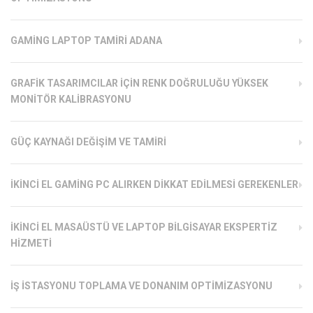
GAMING LAPTOP TAMIRI ADANA
GRAFIK TASARIMCILAR İÇIN RENK DOĞRULUĞU YÜKSEK
MONITÖR KALIBRASYONU
GÜÇ KAYNAĞI DEĞIŞIM VE TAMIRI
İKINCI EL GAMING PC ALIRKEN DIKKAT EDILMESI GEREKENLER
İKINCI EL MASAÜSTÜ VE LAPTOP BILGISAYAR EKSPERTIZ
HIZMETI
İŞ İSTASYONU TOPLAMA VE DONANIM OPTIMIZASYONU