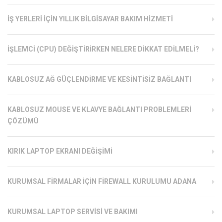
İŞ YERLERI İÇIN YILLIK BILGISAYAR BAKIM HIZMETI
İŞLEMCI (CPU) DEĞIŞTIRIRKEN NELERE DIKKAT EDILMELI?
KABLOSUZ AĞ GÜÇLENDIRME VE KESINTISIZ BAĞLANTI
KABLOSUZ MOUSE VE KLAVYE BAĞLANTI PROBLEMLERI
ÇÖZÜMÜ
KIRIK LAPTOP EKRANI DEĞIŞIMI
KURUMSAL FIRMALAR İÇIN FIREWALL KURULUMU ADANA
KURUMSAL LAPTOP SERVISI VE BAKIMI