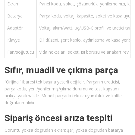
Ekran
Panel kodu, soket, çözünürlük, yenileme hızı, kalı
Batarya
Parça kodu, voltaj, kapasite, soket ve kasa uyum
Adaptör
Voltaj, akım/watt, uç/USB-C profili ve üretici tan
Klavye
Dil düzeni, şerit kablo, aydınlatma ve kasa yerleş
Fan/soğutucu
Vida noktaları, soket, ısı borusu ve anakart reviz
Sıfır, muadil ve çıkma parça
“Orijinal” ibaresi tek başına yeterli değildir. Parçanın üreticisi,
parça kodu, yeni/yenilenmiş/çıkma durumu ve test kapsamı
açıkça yazılmalıdır. Muadil parçada teknik uyumluluk ve kalite
doğrulanmalıdır.
Sipariş öncesi arıza tespiti
Görüntü yoksa doğrudan ekran; şarj yoksa doğrudan batarya