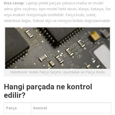
Kısa cevap:
Laptop yedek parçası yalnızca marka ve model
adına göre seçilmez. Aynı model farklı ekran, klavye, batarya, fan
veya anakart revizyonuyla üretilebilir. Parça kodu, soket,
elektriksel değer, fiziksel ölçü ve revizyon birlikte doğrulanmalıdır.
Notebook Yedek Parça Seçimi: Uyumluluk ve Parça Kodu
Hangi parçada ne kontrol
edilir?
Parça
Kontrol