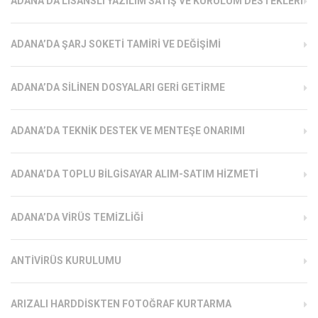
ADANA’DA LISANSLI YAZILIM SATIŞ VE KURULUM DESTEKLERI
ADANA’DA ŞARJ SOKETI TAMIRI VE DEĞIŞIMI
ADANA’DA SILINEN DOSYALARI GERI GETIRME
ADANA’DA TEKNIK DESTEK VE MENTEŞE ONARIMI
ADANA’DA TOPLU BILGISAYAR ALIM-SATIM HIZMETI
ADANA’DA VIRÜS TEMIZLIĞI
ANTIVIRÜS KURULUMU
ARIZALI HARDDISKTEN FOTOĞRAF KURTARMA