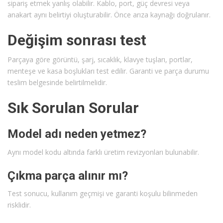
sipariş etmek yanlış olabilir. Kablo, port, güç devresi veya
anakart aynı belirtiyi oluşturabilir. Önce arıza kaynağı doğrulanır.
Değişim sonrası test
Parçaya göre görüntü, şarj, sıcaklık, klavye tuşları, portlar,
menteşe ve kasa boşlukları test edilir. Garanti ve parça durumu
teslim belgesinde belirtilmelidir.
Sık Sorulan Sorular
Model adı neden yetmez?
Aynı model kodu altında farklı üretim revizyonları bulunabilir.
Çıkma parça alınır mı?
Test sonucu, kullanım geçmişi ve garanti koşulu bilinmeden
risklidir.