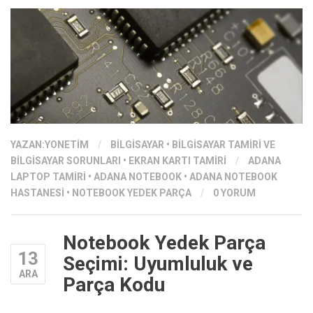
YAZAN:
YONETIM
/
BILGISAYAR
•
BILGISAYAR TAMIRI VE
BILGISAYAR SORUNLARI
•
EKRAN KARTI TAMIRI
/
ADANA
LAPTOP TAMIRI
•
ADANA NOTEBOOK
•
ADANA NOTEBOOK
HASTANESI
•
NOTEBOOK YEDEK PARÇA
/
0 YORUM
Notebook Yedek Parça
13
Seçimi: Uyumluluk ve
ARA
Parça Kodu