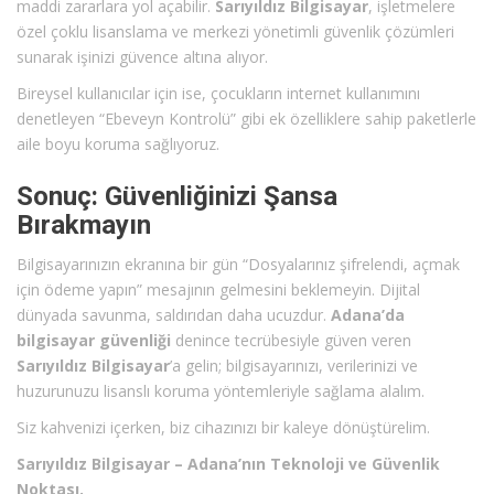
maddi zararlara yol açabilir.
Sarıyıldız Bilgisayar
, işletmelere
özel çoklu lisanslama ve merkezi yönetimli güvenlik çözümleri
sunarak işinizi güvence altına alıyor.
Bireysel kullanıcılar için ise, çocukların internet kullanımını
denetleyen “Ebeveyn Kontrolü” gibi ek özelliklere sahip paketlerle
aile boyu koruma sağlıyoruz.
Sonuç: Güvenliğinizi Şansa
Bırakmayın
Bilgisayarınızın ekranına bir gün “Dosyalarınız şifrelendi, açmak
için ödeme yapın” mesajının gelmesini beklemeyin. Dijital
dünyada savunma, saldırıdan daha ucuzdur.
Adana’da
bilgisayar güvenliği
denince tecrübesiyle güven veren
Sarıyıldız Bilgisayar
’a gelin; bilgisayarınızı, verilerinizi ve
huzurunuzu lisanslı koruma yöntemleriyle sağlama alalım.
Siz kahvenizi içerken, biz cihazınızı bir kaleye dönüştürelim.
Sarıyıldız Bilgisayar – Adana’nın Teknoloji ve Güvenlik
Noktası.