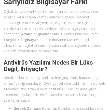
Sarıyıldız Bilgisayar Farkı
Dijital dünyada varlık göstermek, aynı zamanda sayısız siber
tehditle karşı karşıya kalmak anlamına geliyor. İnternet
bankacılığı, e-ticaret alışverişleri, iş yazışmaları ve kişisel
arşivlerimiz her an tetikte bekleyen kötü amaçlı yazılımların
hedefinde.
Adana bilgisayar servisi
konusunda öncü olan
Sarıyıldız Bilgisayar
, sadece donanım tamiriyle değil,
cihazlarınızın dijital kalkanını oluşturacak profesyonel antivirüs
kurulum hizmetleriyle de yanınızda.
Antivirüs Yazılımı Neden Bir Lüks
Değil, İhtiyaçtır?
Birçok kullanıcı, “Ben güvenli sitelere giriyorum, bana bir şey
olmaz” yanılgısına düşer. Oysa güncel siber saldırılar, meşru web
sitelerinin içine sızabilir veya basit bir USB bellek aracılığıyla
sisteminize bulaşabilir. Profesyonel bir antivirüs kurulumu şu
avantajları sağlar:
Gerçek Zamanlı Koruma:
Siz internette gezinirken arka