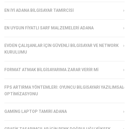
EN İYI ADANA BILGISAYAR TAMIRCISI
EN UYGUN FIYATLI SARF MALZEMELERI ADANA
EVDEN ÇALIŞANLAR İÇIN GÜVENLI BILGISAYAR VE NETWORK
KURULUMU
FORMAT ATMAK BILGISAYARIMA ZARAR VERIR MI
FPS ARTIRMA YÖNTEMLERI: OYUNCU BILGISAYARI YAZILIMSAL
OPTIMIZASYONU
GAMING LAPTOP TAMIRI ADANA
GRAFIK TASARIMCILAR İÇIN RENK DOĞRULUĞU YÜKSEK