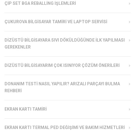
ÇIP SET BGA REBALLING İŞLEMLERI
ÇUKUROVA BILGISAYAR TAMIRI VE LAPTOP SERVISI
DIZÜSTÜ BILGISAYARA SIVI DÖKÜLDÜĞÜNDE İLK YAPILMASI
GEREKENLER
DIZÜSTÜ BILGISAYARIM ÇOK ISINIYOR ÇÖZÜM ÖNERILERI
DONANIM TESTI NASIL YAPILIR? ARIZALI PARÇAYI BULMA
REHBERI
EKRAN KARTI TAMIRI
EKRAN KARTI TERMAL PED DEĞIŞIMI VE BAKIM HIZMETLERI