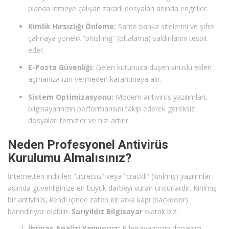
planda inmeye çalışan zararlı dosyaları anında engeller.
Kimlik Hırsızlığı Önleme:
Sahte banka sitelerini ve şifre
çalmaya yönelik “phishing” (oltalama) saldırılarını tespit
eder.
E-Posta Güvenliği:
Gelen kutunuza düşen virüslü ekleri
açmanıza izin vermeden karantinaya alır.
Sistem Optimizasyonu:
Modern antivirüs yazılımları,
bilgisayarınızın performansını takip ederek gereksiz
dosyaları temizler ve hızı artırır.
Neden Profesyonel Antivirüs
Kurulumu Almalısınız?
İnternetten indirilen “ücretsiz” veya “crackli” (kırılmış) yazılımlar,
aslında güvenliğinize en büyük darbeyi vuran unsurlardır. Kırılmış
bir antivirüs, kendi içinde zaten bir arka kapı (backdoor)
barındırıyor olabilir.
Sarıyıldız Bilgisayar
olarak biz:
İhtiyaç Analizi Yapıyoruz:
Bilgisayarınızın donanım