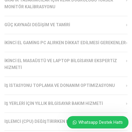
MONITÖR KALIBRASYONU
GÜÇ KAYNAĞI DEĞIŞIM VE TAMIRI
İKINCI EL GAMING PC ALIRKEN DIKKAT EDILMESI GEREKENLER
İKINCI EL MASAÜSTÜ VE LAPTOP BILGISAYAR EKSPERTIZ
HIZMETI
İŞ İSTASYONU TOPLAMA VE DONANIM OPTIMIZASYONU
İŞ YERLERI İÇIN YILLIK BILGISAYAR BAKIM HIZMETI
İŞLEMCI (CPU) DEĞIŞTIRIRKEN NELERE DIKKAT EDILMELI?
Whatsapp Destek Hattı