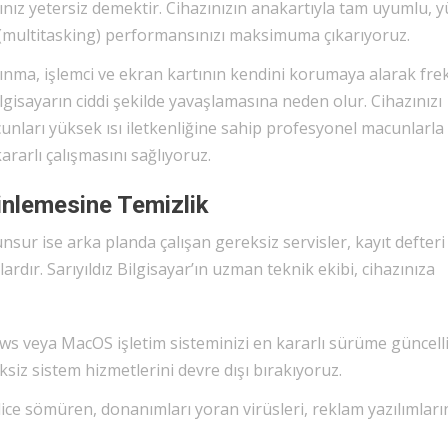
arınız yetersiz demektir. Cihazınızın anakartıyla tam uyumlu, 
 (multitasking) performansınızı maksimuma çıkarıyoruz.
sınma, işlemci ve ekran kartının kendini korumaya alarak fr
lgisayarın ciddi şekilde yavaşlamasına neden olur. Cihazınızı
nları yüksek ısı iletkenliğine sahip profesyonel macunlarla
ararlı çalışmasını sağlıyoruz.
inlemesine Temizlik
nsur ise arka planda çalışan gereksiz servisler, kayıt defteri
ardır. Sarıyıldız Bilgisayar’ın uzman teknik ekibi, cihazınıza
s veya MacOS işletim sisteminizi en kararlı sürüme güncelli
iz sistem hizmetlerini devre dışı bırakıyoruz.
lice sömüren, donanımları yoran virüsleri, reklam yazılımları