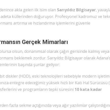
denince akla gelen ilk isim olan
Sarıyıldız Bilgisayar
, yavaş
zı adeta küllerinden doğuruyor. Profesyonel kadromuz ve tek
formans artırma ve hızlandırma işlemlerini güvenle
rmansın Gerçek Mimarları
z olursa olsun, donanımsal olarak çağın gerisinde kalmış veya
ormans beklemek zordur. Sarıyıldız Bilgisayar olarak Adana’
emlerinin başında şunlar geliyor:
t diskler (HDD), eski teknolojileri sebebiyle modern işletim
rınıza entegre edeceğimiz yüksek hızlı bir Katı Hal Sürücüsü 
ransferlerini ve programların tepki süresini
10 kata kadar
den fazla sekme açtığınızda veya ağır yazılımlar çalıştırdığın