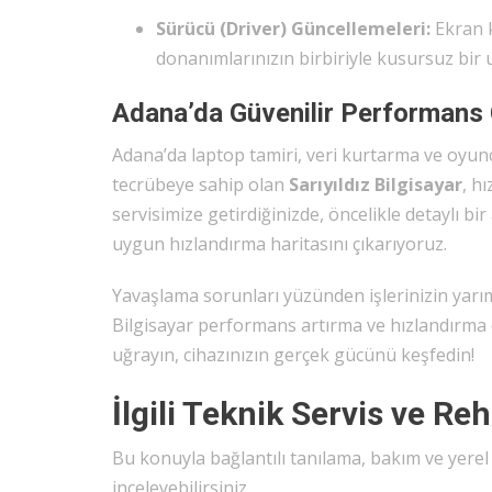
Sürücü (Driver) Güncellemeleri:
Ekran k
donanımlarınızın birbiriyle kusursuz bir
Adana’da Güvenilir Performans
Adana’da laptop tamiri, veri kurtarma ve oyunc
tecrübeye sahip olan
Sarıyıldız Bilgisayar
, h
servisimize getirdiğinizde, öncelikle detaylı bi
uygun hızlandırma haritasını çıkarıyoruz.
Yavaşlama sorunları yüzünden işlerinizin yarı
Bilgisayar performans artırma ve hızlandırma ç
uğrayın, cihazınızın gerçek gücünü keşfedin!
İlgili Teknik Servis ve Re
Bu konuyla bağlantılı tanılama, bakım ve yere
inceleyebilirsiniz.