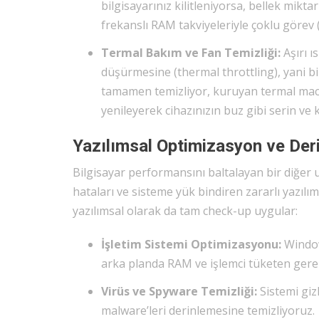
bilgisayarınız kilitleniyorsa, bellek mikt
frekanslı RAM takviyeleriyle çoklu görev
Termal Bakım ve Fan Temizliği:
Aşırı ı
düşürmesine (thermal throttling), yani bi
tamamen temizliyor, kuruyan termal macu
yenileyerek cihazınızın buz gibi serin ve k
Yazılımsal Optimizasyon ve Der
Bilgisayar performansını baltalayan bir diğer u
hataları ve sisteme yük bindiren zararlı yazılıml
yazılımsal olarak da tam check-up uygular:
İşletim Sistemi Optimizasyonu:
Window
arka planda RAM ve işlemci tüketen gereks
Virüs ve Spyware Temizliği:
Sistemi giz
malware’leri derinlemesine temizliyoruz.