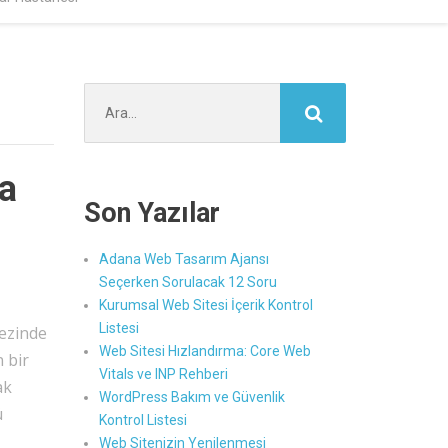
Şunu
ara:
ma
Son Yazılar
Adana Web Tasarım Ajansı
Seçerken Sorulacak 12 Soru
Kurumsal Web Sitesi İçerik Kontrol
Listesi
kezinde
Web Sitesi Hızlandırma: Core Web
 bir
Vitals ve INP Rehberi
ak
WordPress Bakım ve Güvenlik
ü
Kontrol Listesi
Web Sitenizin Yenilenmesi