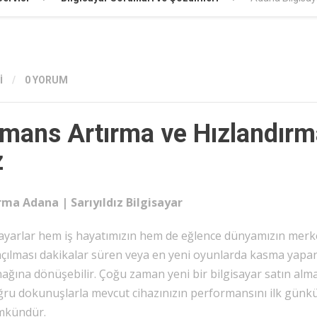
I
/
0 YORUM
rmans Artırma ve Hızlandır
z
ma Adana | Sarıyıldız Bilgisayar
isayarlar hem iş hayatımızın hem de eğlence dünyamızın mer
açılması dakikalar süren veya en yeni oyunlarda kasma yapan
aynağına dönüşebilir. Çoğu zaman yeni bir bilgisayar satın alm
oğru dokunuşlarla mevcut cihazınızın performansını ilk günk
ümkündür.