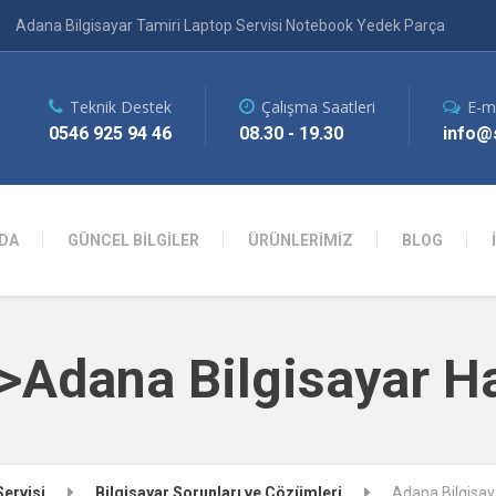
Adana Bilgisayar Tamiri Laptop Servisi Notebook Yedek Parça
Teknik Destek
Çalışma Saatleri
E-m
0546 925 94 46
08.30 - 19.30
info@s
DA
GÜNCEL BİLGİLER
ÜRÜNLERİMİZ
BLOG
n>Adana Bilgisayar H
Servisi
Bilgisayar Sorunları ve Çözümleri
Adana Bilgisay