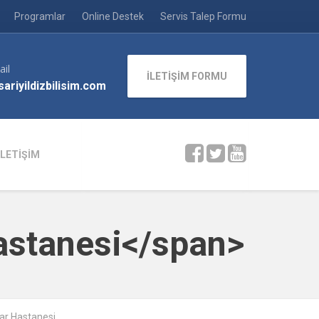
Programlar
Online Destek
Servis Talep Formu
ail
İLETİŞİM FORMU
ariyildizbilisim.com
İLETİŞİM
astanesi</span>
ar Hastanesi