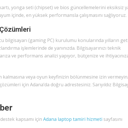
artı, yonga seti (chipset) ve bios güncellemelerini eksiksiz 
 uyum içinde, en yüksek performansla çalışmasını sağlıyoruz.
 Çözümleri
u bilgisayarı (gaming PC) kurulumu konularında yılların geti
ızlandırma işlemlerinde de yanınızda. Bilgisayarınızı teknik
r arıza ve performans analizi yapıyor, bütçenize ve ihtiyacınız
m kalmasına veya oyun keyfinizin bölünmesine izin vermeyin
özümleri için Adana’da doğru adrestesiniz. Sarıyıldız Bilgisa
hber
l destek kapsamı için
Adana laptop tamiri hizmeti
sayfasını