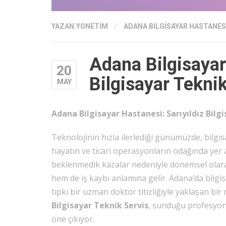
YAZAN:
YONETIM
/
ADANA BILGISAYAR HASTANES
Adana Bilgisayar 
20
Bilgisayar Tekni
MAY
Adana Bilgisayar Hastanesi: Sarıyıldız Bilgi
Teknolojinin hızla ilerlediği günümüzde, bilgis
hayatın ve ticari operasyonların odağında yer
beklenmedik kazalar nedeniyle dönemsel olarak
hem de iş kaybı anlamına gelir. Adana’da bilgi
tıpkı bir uzman doktor titizliğiyle yaklaşan bi
Bilgisayar Teknik Servis
, sunduğu profesyone
öne çıkıyor.