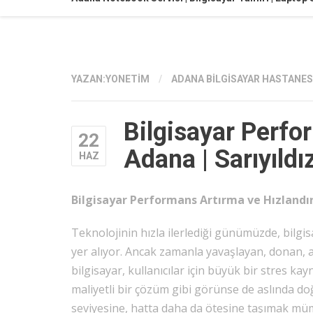
YAZAN:
YONETIM
/
ADANA BILGISAYAR HASTANES
Bilgisayar Perfo
22
Adana | Sarıyıldı
HAZ
Bilgisayar Performans Artırma ve Hızlandır
Teknolojinin hızla ilerlediği günümüzde, bilg
yer alıyor. Ancak zamanla yavaşlayan, donan, 
bilgisayar, kullanıcılar için büyük bir stres k
maliyetli bir çözüm gibi görünse de aslında d
seviyesine, hatta daha da ötesine taşımak m