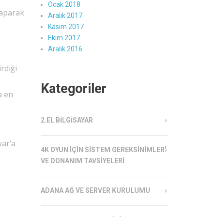
Ocak 2018
yaparak
Aralık 2017
Kasım 2017
Ekim 2017
Aralık 2016
rdiği
Kategoriler
a en
2.EL BILGISAYAR
.
yar’a
4K OYUN İÇIN SISTEM GEREKSINIMLERI
VE DONANIM TAVSIYELERI
ADANA AĞ VE SERVER KURULUMU