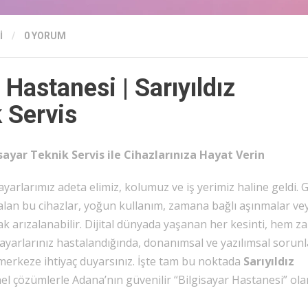
I
/
0 YORUM
Hastanesi | Sarıyıldız
k Servis
sayar Teknik Servis ile Cihazlarınıza Hayat Verin
ayarlarımız adeta elimiz, kolumuz ve iş yerimiz haline geldi.
 alan bu cihazlar, yoğun kullanım, zamana bağlı aşınmalar ve
 arızalanabilir. Dijital dünyada yaşanan her kesinti, hem 
sayarlarınız hastalandığında, donanımsal ve yazılımsal sorun
r merkeze ihtiyaç duyarsınız. İşte tam bu noktada
Sarıyıldız
l çözümlerle Adana’nın güvenilir “Bilgisayar Hastanesi” ola