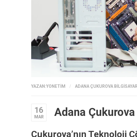
YAZAN:
YONETIM
/
ADANA ÇUKUROVA BILGISAYAR
16
Adana Çukurova B
MAR
Çukurova’nın Teknoloji Çö