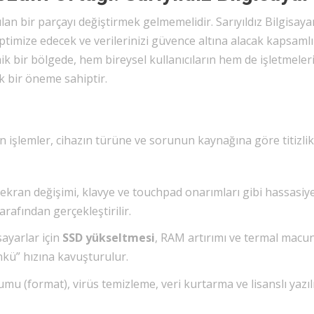
lan bir parçayı değiştirmek gelmemelidir. Sarıyıldız Bilgisaya
imize edecek ve verilerinizi güvence altına alacak kapsamlı
k bir bölgede, hem bireysel kullanıcıların hem de işletmeler
ik bir öneme sahiptir.
en işlemler, cihazın türüne ve sorunun kaynağına göre titizlik
ekran değişimi, klavye ve touchpad onarımları gibi hassasiy
rafından gerçekleştirilir.
ayarlar için
SSD yükseltmesi
, RAM artırımı ve termal macu
ünkü” hızına kavuşturulur.
umu (format), virüs temizleme, veri kurtarma ve lisanslı yazı