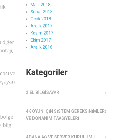
Mart 2018
fik
Şubat 2018
Ocak 2018
Aralık 2017
Kasım 2017
Ekim 2017
a diğer
Aralık 2016
ntajı,
Kategoriler
lması ve
yaşayan
2.EL BILGISAYAR
4K OYUN İÇIN SISTEM GEREKSINIMLERI
 bölge
VE DONANIM TAVSIYELERI
 bilgi
ADANA AĞ VE SERVER KURULUMU