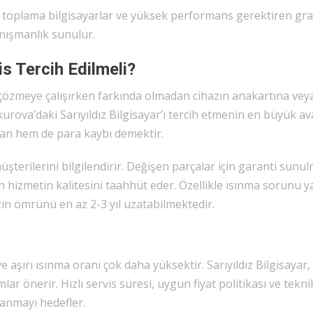
 toplama bilgisayarlar ve yüksek performans gerektiren gra
anışmanlık sunulur.
s Tercih Edilmeli?
 çözmeye çalışırken farkında olmadan cihazın anakartına vey
urova’daki Sarıyıldız Bilgisayar’ı tercih etmenin en büyük ava
man hem de para kaybı demektir.
müşterilerini bilgilendirir. Değişen parçalar için garanti sunu
len hizmetin kalitesini taahhüt eder. Özellikle ısınma sorunu 
zın ömrünü en az 2-3 yıl uzatabilmektedir.
e aşırı ısınma oranı çok daha yüksektir. Sarıyıldız Bilgisayar,
ar önerir. Hızlı servis süresi, uygun fiyat politikası ve teknik
zanmayı hedefler.