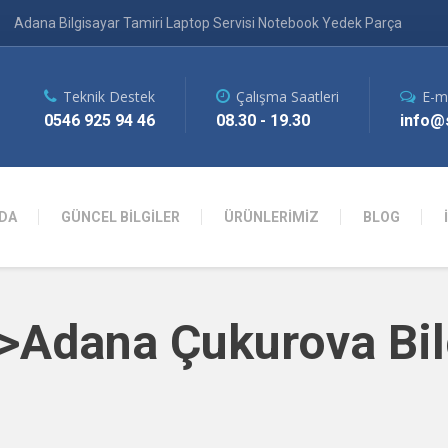
Adana Bilgisayar Tamiri Laptop Servisi Notebook Yedek Parça
Teknik Destek
Çalışma Saatleri
E-m
0546 925 94 46
08.30 - 19.30
info@s
DA
GÜNCEL BİLGİLER
ÜRÜNLERİMİZ
BLOG
n>Adana Çukurova Bil