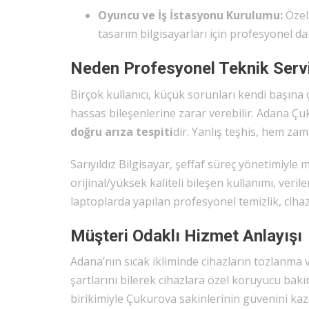
Oyuncu ve İş İstasyonu Kurulumu:
Özel
tasarım bilgisayarları için profesyonel d
Neden Profesyonel Teknik Servi
Birçok kullanıcı, küçük sorunları kendi başına
hassas bileşenlerine zarar verebilir. Adana Çuk
doğru arıza tespiti
dir. Yanlış teşhis, hem za
Sarıyıldız Bilgisayar, şeffaf süreç yönetimiyle 
orijinal/yüksek kaliteli bileşen kullanımı, veri
laptoplarda yapılan profesyonel temizlik, ciha
Müşteri Odaklı Hizmet Anlayışı
Adana’nın sıcak ikliminde cihazların tozlanma v
şartlarını bilerek cihazlara özel koruyucu bakıml
birikimiyle Çukurova sakinlerinin güvenini ka