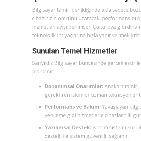
Bilgisayar tamiri denildiğinde akla sadece bozu
cihazınızın ömrünü uzatacak, performansını opt
hizmet anlayışı benimser. Çukurova gibi dinami
teknolojik ihtiyaçlarına hızla yanıt vermek krit
Sunulan Temel Hizmetler
Sarıyıldız Bilgisayar bünyesinde gerçekleştiril
planlanır:
Donanımsal Onarımlar:
Anakart tamiri, 
gerektiren işlemler uzman teknisyenler ta
Performans ve Bakım:
Yavaşlayan bilgis
yenileme gibi hizmetlerle cihazlar “ilk g
Yazılımsal Destek:
İşletim sistemi kurul
desteği ile sistem güvenliği sağlanır.