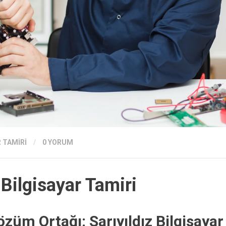
 TAMIRI
/
0 YORUM
ilgisayar Tamiri
züm Ortağı: Sarıyıldız Bilgisayar