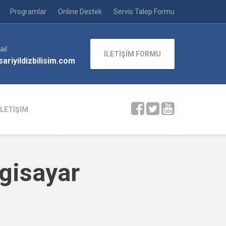
Programlar
Online Destek
Servis Talep Formu
ail
İLETİŞİM FORMU
ariyildizbilisim.com
İLETİŞİM
gisayar